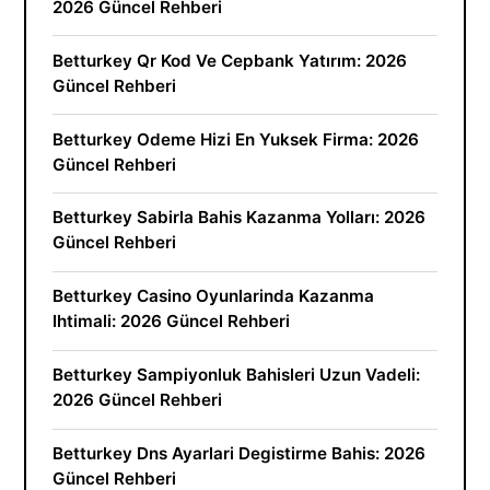
2026 Güncel Rehberi
Betturkey Qr Kod Ve Cepbank Yatırım: 2026
Güncel Rehberi
Betturkey Odeme Hizi En Yuksek Firma: 2026
Güncel Rehberi
Betturkey Sabirla Bahis Kazanma Yolları: 2026
Güncel Rehberi
Betturkey Casino Oyunlarinda Kazanma
Ihtimali: 2026 Güncel Rehberi
Betturkey Sampiyonluk Bahisleri Uzun Vadeli:
2026 Güncel Rehberi
Betturkey Dns Ayarlari Degistirme Bahis: 2026
Güncel Rehberi