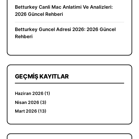
Betturkey Canli Mac Anlatimi Ve Analizleri:
2026 Güncel Rehberi
Betturkey Guncel Adresi 2026: 2026 Güncel
Rehberi
GEÇMIŞ KAYITLAR
Haziran 2026 (1)
Nisan 2026 (3)
Mart 2026 (13)