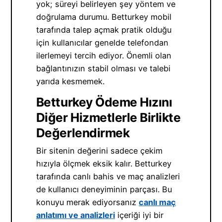
yok; süreyi belirleyen şey yöntem ve
doğrulama durumu. Betturkey mobil
tarafında talep açmak pratik olduğu
için kullanıcılar genelde telefondan
ilerlemeyi tercih ediyor. Önemli olan
bağlantınızın stabil olması ve talebi
yarıda kesmemek.
Betturkey Ödeme Hızını
Diğer Hizmetlerle Birlikte
Değerlendirmek
Bir sitenin değerini sadece çekim
hızıyla ölçmek eksik kalır. Betturkey
tarafında canlı bahis ve maç analizleri
de kullanıcı deneyiminin parçası. Bu
konuyu merak ediyorsanız
canlı maç
anlatımı ve analizleri
içeriği iyi bir