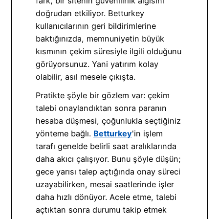
fark, bir sitenin güvenilirlik algısını
doğrudan etkiliyor. Betturkey
kullanıcılarının geri bildirimlerine
baktığınızda, memnuniyetin büyük
kısmının çekim süresiyle ilgili olduğunu
görüyorsunuz. Yani yatırım kolay
olabilir, asıl mesele çıkışta.
Pratikte şöyle bir gözlem var: çekim
talebi onaylandıktan sonra paranın
hesaba düşmesi, çoğunlukla seçtiğiniz
yönteme bağlı.
Betturkey
'in işlem
tarafı genelde belirli saat aralıklarında
daha akıcı çalışıyor. Bunu şöyle düşün;
gece yarısı talep açtığında onay süreci
uzayabilirken, mesai saatlerinde işler
daha hızlı dönüyor. Acele etme, talebi
açtıktan sonra durumu takip etmek