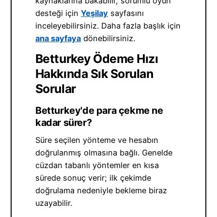
kaynaklarına bakabilir, sorumlu oyun
desteği için
Yeşilay
sayfasını
inceleyebilirsiniz. Daha fazla başlık için
ana sayfaya
dönebilirsiniz.
Betturkey Ödeme Hızı
Hakkında Sık Sorulan
Sorular
Betturkey'de para çekme ne
kadar sürer?
Süre seçilen yönteme ve hesabın
doğrulanmış olmasına bağlı. Genelde
cüzdan tabanlı yöntemler en kısa
sürede sonuç verir; ilk çekimde
doğrulama nedeniyle bekleme biraz
uzayabilir.