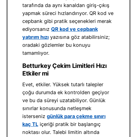
tarafında da aynı kanaldan giriş-çıkış
yapmak süreci hızlandırıyor. QR kod ve
cepbank gibi pratik seçenekleri merak
ediyorsanız
QR kod ve cepbank
yatırım hızı
yazısına göz atabilirsiniz;
oradaki gözlemler bu konuyu
tamamlıyor.
Betturkey Çekim Limitleri Hızı
Etkiler mi
Evet, etkiler. Yüksek tutarlı talepler
çoğu durumda ek kontrolden geçiyor
ve bu da süreyi uzatabiliyor. Günlük
sınırlar konusunda netleşmek
isterseniz
günlük para çekme sınırı
kaç TL
içeriği pratik bir başlangıç
noktası olur. Talebi limitin altında