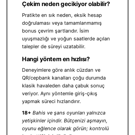
Çekim neden gecikiyor olabilir?
Pratikte en sık neden, eksik hesap
doğrulaması veya tamamlanmamış
bonus çevrim şartlarıdır. İsim
uyuşmazlığı ve yoğun saatlerde açılan
talepler de süreyi uzatabilir.
Hangi yöntem en hızlısı?
Deneyimlere göre anlık cüzdan ve
QR/cepbank kanalları çoğu durumda
klasik havaleden daha çabuk sonuç
veriyor. Aynı yöntemle giriş-çıkış
yapmak süreci hızlandırır.
18+
Bahis ve şans oyunları yalnızca
yetişkinler içindir. Bütçenizi aşmayın,
oyunu eğlence olarak görün; kontrolü