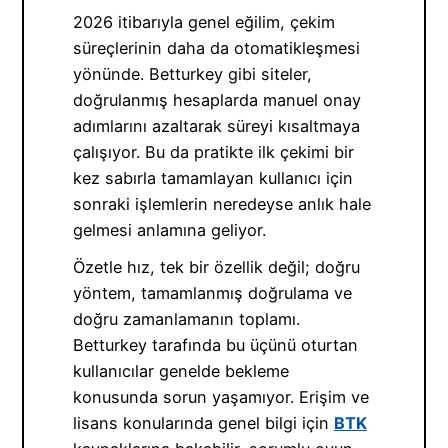
2026 itibarıyla genel eğilim, çekim
süreçlerinin daha da otomatikleşmesi
yönünde. Betturkey gibi siteler,
doğrulanmış hesaplarda manuel onay
adımlarını azaltarak süreyi kısaltmaya
çalışıyor. Bu da pratikte ilk çekimi bir
kez sabırla tamamlayan kullanıcı için
sonraki işlemlerin neredeyse anlık hale
gelmesi anlamına geliyor.
Özetle hız, tek bir özellik değil; doğru
yöntem, tamamlanmış doğrulama ve
doğru zamanlamanın toplamı.
Betturkey tarafında bu üçünü oturtan
kullanıcılar genelde bekleme
konusunda sorun yaşamıyor. Erişim ve
lisans konularında genel bilgi için
BTK