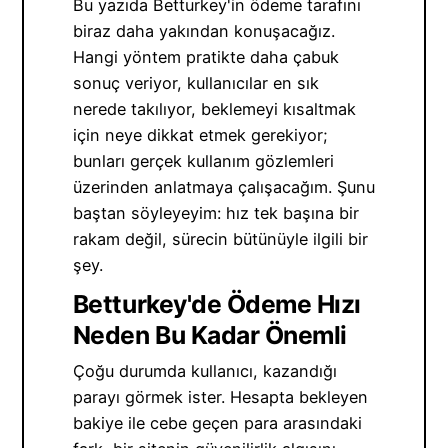
Bu yazıda Betturkey'in ödeme tarafını
biraz daha yakından konuşacağız.
Hangi yöntem pratikte daha çabuk
sonuç veriyor, kullanıcılar en sık
nerede takılıyor, beklemeyi kısaltmak
için neye dikkat etmek gerekiyor;
bunları gerçek kullanım gözlemleri
üzerinden anlatmaya çalışacağım. Şunu
baştan söyleyeyim: hız tek başına bir
rakam değil, sürecin bütünüyle ilgili bir
şey.
Betturkey'de Ödeme Hızı
Neden Bu Kadar Önemli
Çoğu durumda kullanıcı, kazandığı
parayı görmek ister. Hesapta bekleyen
bakiye ile cebe geçen para arasındaki