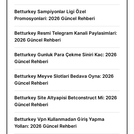
Betturkey Sampiyonlar Ligi Özel
Promosyonlari: 2026 Güncel Rehberi
Betturkey Resmi Telegram Kanali Paylasimlari:
2026 Güncel Rehberi
Betturkey Gunluk Para Çekme Siniri Kac: 2026
Güncel Rehberi
Betturkey Meyve Slotlari Bedava Oyna: 2026
Güncel Rehberi
Betturkey Site Altyapisi Betconstruct Mi: 2026
Güncel Rehberi
Betturkey Vpn Kullanmadan Giriş Yapma
Yolları: 2026 Güncel Rehberi