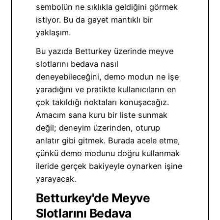
sembolün ne sıklıkla geldiğini görmek
istiyor. Bu da gayet mantıklı bir
yaklaşım.
Bu yazıda Betturkey üzerinde meyve
slotlarını bedava nasıl
deneyebileceğini, demo modun ne işe
yaradığını ve pratikte kullanıcıların en
çok takıldığı noktaları konuşacağız.
Amacım sana kuru bir liste sunmak
değil; deneyim üzerinden, oturup
anlatır gibi gitmek. Burada acele etme,
çünkü demo modunu doğru kullanmak
ileride gerçek bakiyeyle oynarken işine
yarayacak.
Betturkey'de Meyve
Slotlarını Bedava