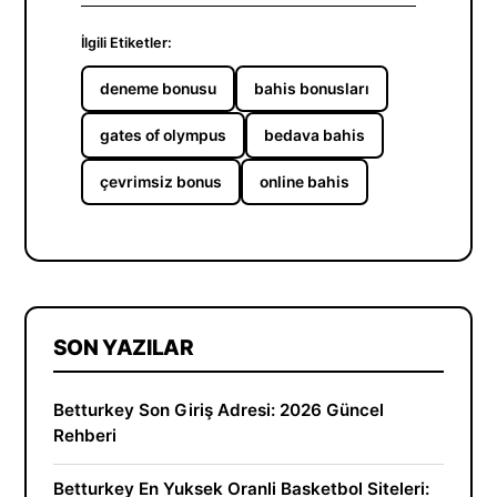
İlgili Etiketler:
deneme bonusu
bahis bonusları
gates of olympus
bedava bahis
çevrimsiz bonus
online bahis
SON YAZILAR
Betturkey Son Giriş Adresi: 2026 Güncel
Rehberi
Betturkey En Yuksek Oranli Basketbol Siteleri: