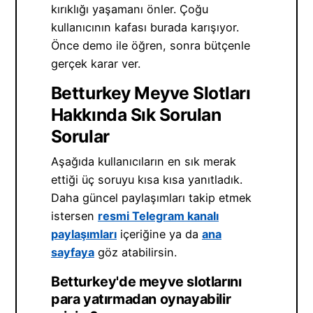
kırıklığı yaşamanı önler. Çoğu
kullanıcının kafası burada karışıyor.
Önce demo ile öğren, sonra bütçenle
gerçek karar ver.
Betturkey Meyve Slotları
Hakkında Sık Sorulan
Sorular
Aşağıda kullanıcıların en sık merak
ettiği üç soruyu kısa kısa yanıtladık.
Daha güncel paylaşımları takip etmek
istersen
resmi Telegram kanalı
paylaşımları
içeriğine ya da
ana
sayfaya
göz atabilirsin.
Betturkey'de meyve slotlarını
para yatırmadan oynayabilir