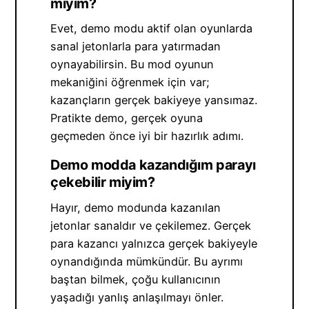
miyim?
Evet, demo modu aktif olan oyunlarda
sanal jetonlarla para yatırmadan
oynayabilirsin. Bu mod oyunun
mekaniğini öğrenmek için var;
kazançların gerçek bakiyeye yansımaz.
Pratikte demo, gerçek oyuna
geçmeden önce iyi bir hazırlık adımı.
Demo modda kazandığım parayı
çekebilir miyim?
Hayır, demo modunda kazanılan
jetonlar sanaldır ve çekilemez. Gerçek
para kazancı yalnızca gerçek bakiyeyle
oynandığında mümkündür. Bu ayrımı
baştan bilmek, çoğu kullanıcının
yaşadığı yanlış anlaşılmayı önler.