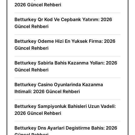
2026 Güncel Rehberi
Betturkey Qr Kod Ve Cepbank Yatırım: 2026
Güncel Rehberi
Betturkey Odeme Hizi En Yuksek Firma: 2026
Güncel Rehberi
Betturkey Sabirla Bahis Kazanma Yolları: 2026
Güncel Rehberi
Betturkey Casino Oyunlarinda Kazanma
Ihtimali: 2026 Güncel Rehberi
Betturkey Sampiyonluk Bahisleri Uzun Vadeli:
2026 Güncel Rehberi
Betturkey Dns Ayarlari Degistirme Bahis: 2026
Güncel Rehberi