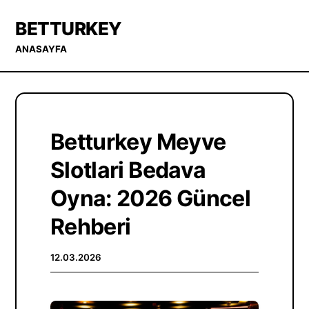
BETTURKEY
ANASAYFA
Betturkey Meyve
Slotlari Bedava
Oyna: 2026 Güncel
Rehberi
12.03.2026