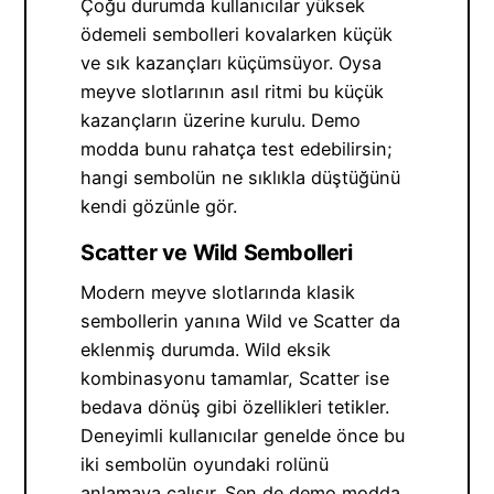
Çoğu durumda kullanıcılar yüksek
ödemeli sembolleri kovalarken küçük
ve sık kazançları küçümsüyor. Oysa
meyve slotlarının asıl ritmi bu küçük
kazançların üzerine kurulu. Demo
modda bunu rahatça test edebilirsin;
hangi sembolün ne sıklıkla düştüğünü
kendi gözünle gör.
Scatter ve Wild Sembolleri
Modern meyve slotlarında klasik
sembollerin yanına Wild ve Scatter da
eklenmiş durumda. Wild eksik
kombinasyonu tamamlar, Scatter ise
bedava dönüş gibi özellikleri tetikler.
Deneyimli kullanıcılar genelde önce bu
iki sembolün oyundaki rolünü
anlamaya çalışır. Sen de demo modda