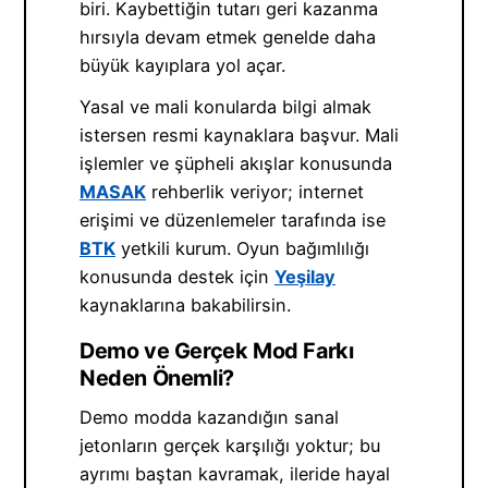
biri. Kaybettiğin tutarı geri kazanma
hırsıyla devam etmek genelde daha
büyük kayıplara yol açar.
Yasal ve mali konularda bilgi almak
istersen resmi kaynaklara başvur. Mali
işlemler ve şüpheli akışlar konusunda
MASAK
rehberlik veriyor; internet
erişimi ve düzenlemeler tarafında ise
BTK
yetkili kurum. Oyun bağımlılığı
konusunda destek için
Yeşilay
kaynaklarına bakabilirsin.
Demo ve Gerçek Mod Farkı
Neden Önemli?
Demo modda kazandığın sanal
jetonların gerçek karşılığı yoktur; bu
ayrımı baştan kavramak, ileride hayal