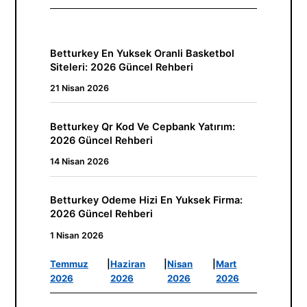
Betturkey En Yuksek Oranli Basketbol
Siteleri: 2026 Güncel Rehberi
21 Nisan 2026
Betturkey Qr Kod Ve Cepbank Yatırım:
2026 Güncel Rehberi
14 Nisan 2026
Betturkey Odeme Hizi En Yuksek Firma:
2026 Güncel Rehberi
1 Nisan 2026
Temmuz
|
Haziran
|
Nisan
|
Mart
2026
2026
2026
2026