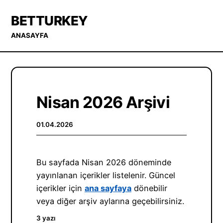
BETTURKEY
ANASAYFA
Nisan 2026 Arşivi
01.04.2026
Bu sayfada Nisan 2026 döneminde
yayınlanan içerikler listelenir. Güncel
içerikler için
ana sayfaya
dönebilir
veya diğer arşiv aylarına geçebilirsiniz.
3 yazı