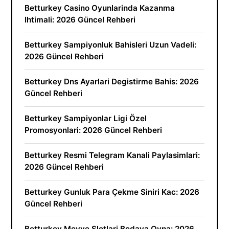
Betturkey Casino Oyunlarinda Kazanma
Ihtimali: 2026 Güncel Rehberi
Betturkey Sampiyonluk Bahisleri Uzun Vadeli:
2026 Güncel Rehberi
Betturkey Dns Ayarlari Degistirme Bahis: 2026
Güncel Rehberi
Betturkey Sampiyonlar Ligi Özel
Promosyonlari: 2026 Güncel Rehberi
Betturkey Resmi Telegram Kanali Paylasimlari:
2026 Güncel Rehberi
Betturkey Gunluk Para Çekme Siniri Kac: 2026
Güncel Rehberi
Betturkey Meyve Slotlari Bedava Oyna: 2026