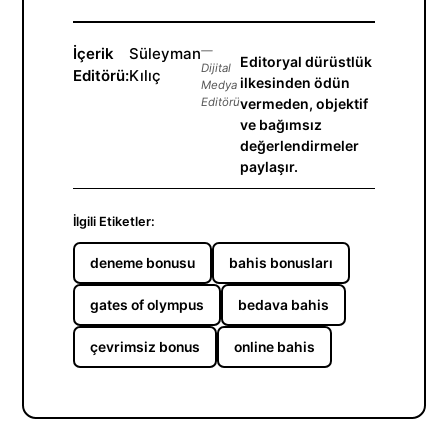
İçerik
Süleyman
—
Editoryal dürüstlük
Dijital
Editörü:
Kılıç
ilkesinden ödün
Medya
Editörü
vermeden, objektif
ve bağımsız
değerlendirmeler
paylaşır.
İlgili Etiketler:
deneme bonusu
bahis bonusları
gates of olympus
bedava bahis
çevrimsiz bonus
online bahis