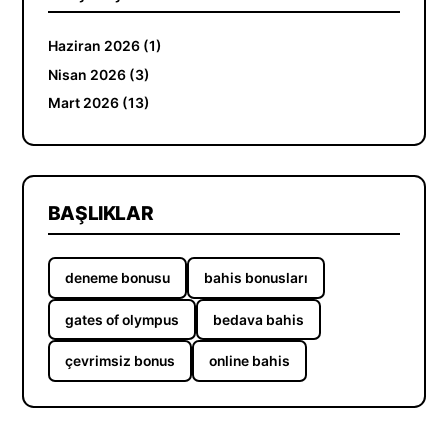
Haziran 2026 (1)
Nisan 2026 (3)
Mart 2026 (13)
BAŞLIKLAR
deneme bonusu
bahis bonusları
gates of olympus
bedava bahis
çevrimsiz bonus
online bahis