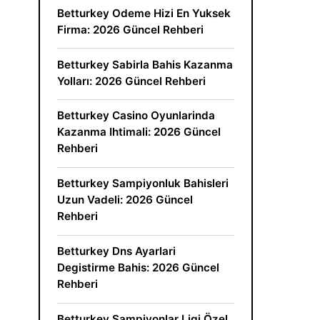
Betturkey Odeme Hizi En Yuksek
Firma: 2026 Güncel Rehberi
Betturkey Sabirla Bahis Kazanma
Yolları: 2026 Güncel Rehberi
Betturkey Casino Oyunlarinda
Kazanma Ihtimali: 2026 Güncel
Rehberi
Betturkey Sampiyonluk Bahisleri
Uzun Vadeli: 2026 Güncel
Rehberi
Betturkey Dns Ayarlari
Degistirme Bahis: 2026 Güncel
Rehberi
Betturkey Sampiyonlar Ligi Özel