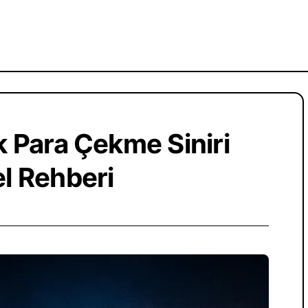
 Para Çekme Siniri
l Rehberi