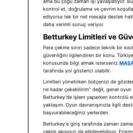
ama bu çoğu zaman işi yavaşlatıyor. B
kontrol et, doğrulama ve çevrim koşul
ediyorsa tek bir net mesajla destek ha
daha verimli sonuç veriyor.
Betturkey Limitleri ve Güv
Para çekme sınırı sadece teknik bir kısı
güvenliğini ilgilendiren bir konu. Türki
konusunda bilgi almak isterseniz
MAS
tarafında yol gösterici olabilir.
Limitleri yönetirken bütçenizi de gözd
ne kadar çekebilirim" değil, genel oyun 
Betturkey'de işlem yaparken kontrolü e
yaklaşım. Oyun davranışınızla ilgili des
başvurabileceğiniz yerlerden.
Betturkey'e giriş tarafında zaman zama
çekim akışınızı da etkileyebiliyor. Eri