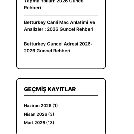
Yapma Yolları: 2026 Güncel
Rehberi
Betturkey Canli Mac Anlatimi Ve
Analizleri: 2026 Güncel Rehberi
Betturkey Guncel Adresi 2026:
2026 Güncel Rehberi
GEÇMIŞ KAYITLAR
Haziran 2026 (1)
Nisan 2026 (3)
Mart 2026 (13)