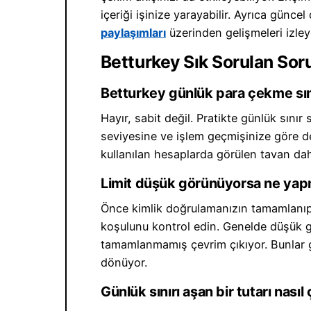
içeriği işinize yarayabilir. Ayrıca günce
paylaşımları
üzerinden gelişmeleri izley
Betturkey Sık Sorulan Soru
Betturkey günlük para çekme sını
Hayır, sabit değil. Pratikte günlük sın
seviyesine ve işlem geçmişinize göre d
kullanılan hesaplarda görülen tavan da
Limit düşük görünüyorsa ne yap
Önce kimlik doğrulamanızın tamamlanı
koşulunu kontrol edin. Genelde düşük g
tamamlanmamış çevrim çıkıyor. Bunlar g
dönüyor.
Günlük sınırı aşan bir tutarı nası